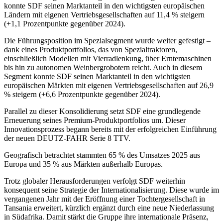
konnte SDF seinen Marktanteil in den wichtigsten europäischen
Ländern mit eigenen Vertriebsgesellschaften auf 11,4 % steigern
(+1,1 Prozentpunkte gegenüber 2024).
Die Führungsposition im Spezialsegment wurde weiter gefestigt –
dank eines Produktportfolios, das von Spezialtraktoren,
einschließlich Modellen mit Vierradlenkung, über Erntemaschinen
bis hin zu autonomen Weinbergrobotern reicht. Auch in diesem
Segment konnte SDF seinen Marktanteil in den wichtigsten
europäischen Märkten mit eigenen Vertriebsgesellschaften auf 26,9
% steigern (+6,6 Prozentpunkte gegenüber 2024).
Parallel zu dieser Konsolidierung setzt SDF eine grundlegende
Erneuerung seines Premium-Produktportfolios um. Dieser
Innovationsprozess begann bereits mit der erfolgreichen Einführung
der neuen DEUTZ-FAHR Serie 8 TTV.
Geografisch betrachtet stammten 65 % des Umsatzes 2025 aus
Europa und 35 % aus Märkten außerhalb Europas.
Trotz globaler Herausforderungen verfolgt SDF weiterhin
konsequent seine Strategie der Internationalisierung. Diese wurde im
vergangenen Jahr mit der Eröffnung einer Tochtergesellschaft in
Tansania erweitert, kürzlich ergänzt durch eine neue Niederlassung
in Südafrika. Damit stärkt die Gruppe ihre internationale Präsenz,